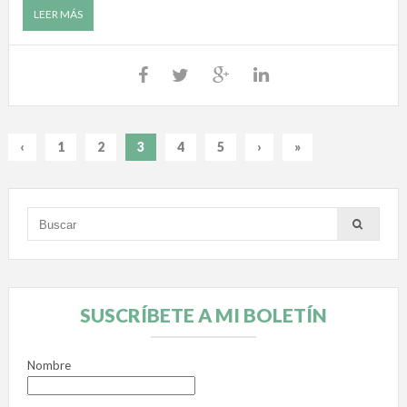
LEER MÁS
‹
1
2
3
4
5
›
»
SUSCRÍBETE A MI BOLETÍN
Nombre