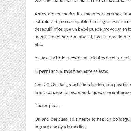
vez a una edad más tardía. La tendencia actual es 
Antes de ser madre las mujeres queremos finali
estable y un piso asequible. Conseguir esto no es 
desequilibrios que un bebé puede provocar en tod
mamá con el horario laboral, los riesgos de per
etc…
Y aún así y todo, siendo conscientes de ello, dec
El perfil actual más frecuente es éste:
Con 30-35 años, muchísima ilusión, una pastilla 
la anticoncepción esperando quedarse embaraz
Bueno, pues…
Un año después, solamente lo habrán conseguid
logrará con ayuda médica.