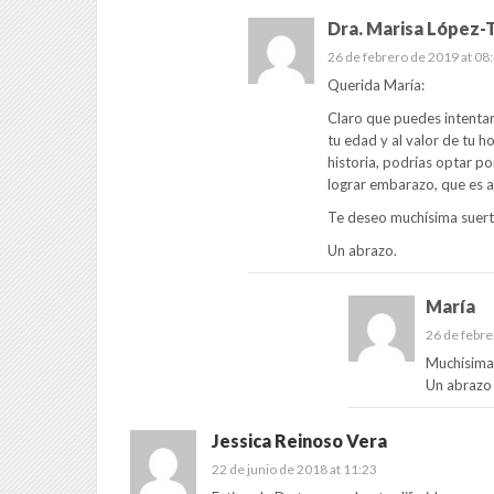
Dra. Marisa López-T
26 de febrero de 2019 at 08
Querida María:
Claro que puedes intenta
tu edad y al valor de tu 
historia, podrías optar p
lograr embarazo, que es al
Te deseo muchísima suert
Un abrazo.
María
26 de febre
Muchísimas
Un abrazo
Jessica Reinoso Vera
22 de junio de 2018 at 11:23