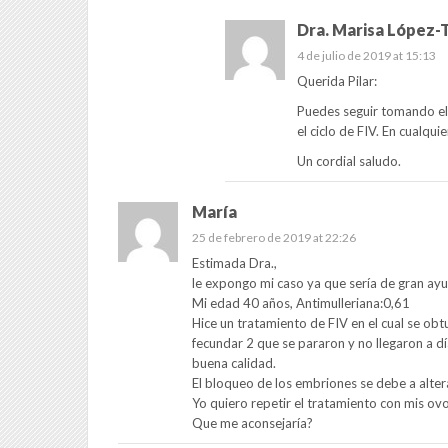
Dra. Marisa López-T
4 de julio de 2019 at 15:13
Querida Pilar:
Puedes seguir tomando el S
el ciclo de FIV. En cualqu
Un cordial saludo.
María
25 de febrero de 2019 at 22:26
Estimada Dra.,
le expongo mi caso ya que sería de gran ayu
Mi edad 40 años, Antimulleriana:0,61
Hice un tratamiento de FIV en el cual se obt
fecundar 2 que se pararon y no llegaron a d
buena calidad.
El bloqueo de los embriones se debe a alter
Yo quiero repetir el tratamiento con mis ovo
Que me aconsejaría?