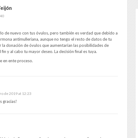
eijón
:40
rlo de nuevo con tus óvulos, pero también es verdad que debido a
hormona antimulleriana, aunque no tengo el resto de datos de tu
or la donación de óvulos que aumentarían las posibilidades de
 fin y al cabo tu mayor deseo. La decisión final es tuya.
e en ente proceso.
ro de 2019 at 12:23
 gracias!